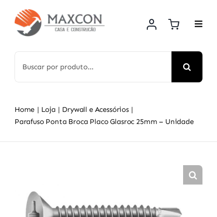
Skip
to
content
Search
for:
Home
Loja
Drywall e Acessórios
Parafuso Ponta Broca Placo Glasroc 25mm – Unidade