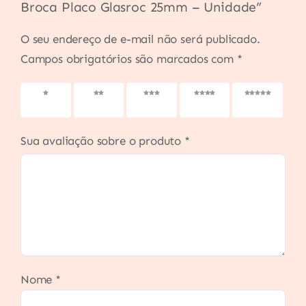
Broca Placo Glasroc 25mm – Unidade”
O seu endereço de e-mail não será publicado.
Campos obrigatórios são marcados com
*
1 de 5
2 de 5
3 de 5
4 de 5
5 de 5
estrelas
estrelas
estrelas
estrelas
estrelas
Sua avaliação sobre o produto
*
Nome
*