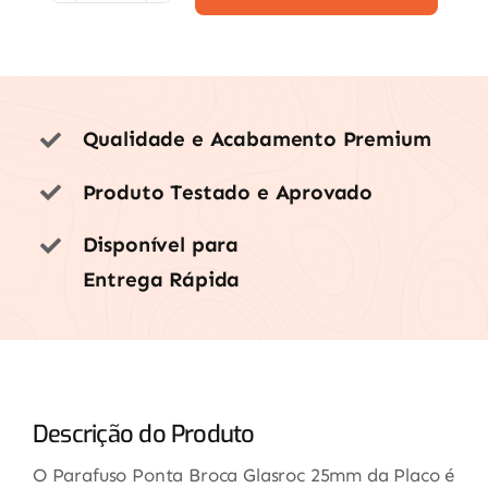
Ponta
Broca
Placo
Glasroc
Qualidade e Acabamento Premium
25mm
-
Produto Testado e Aprovado
Unidade
quantidade
Disponível para
Entrega Rápida
Descrição do Produto
O Parafuso Ponta Broca Glasroc 25mm da Placo é