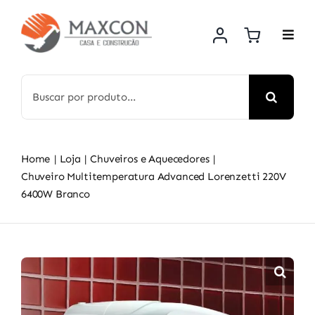
Skip
to
content
Search
for:
Home
Loja
Chuveiros e Aquecedores
Chuveiro Multitemperatura Advanced Lorenzetti 220V
6400W Branco