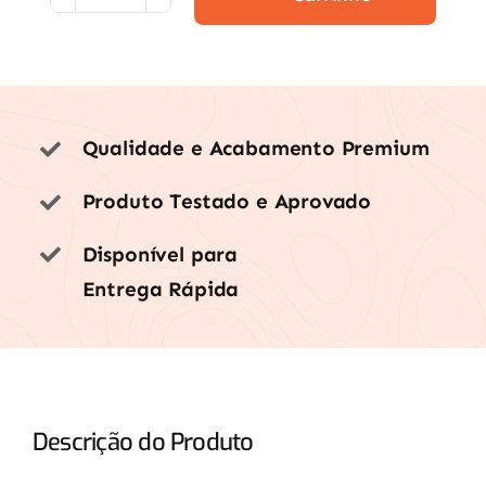
Multitemperatura
Advanced
Lorenzetti
220V
Qualidade e Acabamento Premium
6400W
Branco
Produto Testado e Aprovado
quantidade
Disponível para
Entrega Rápida
Descrição do Produto