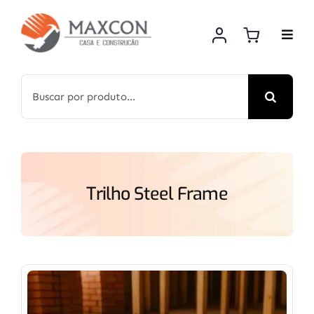
Skip
to
content
Search
for:
Trilho Steel Frame