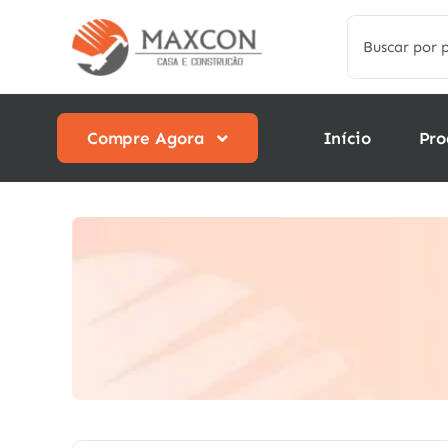
Skip
Search
to
for:
content
Compre Agora
Início
Pro