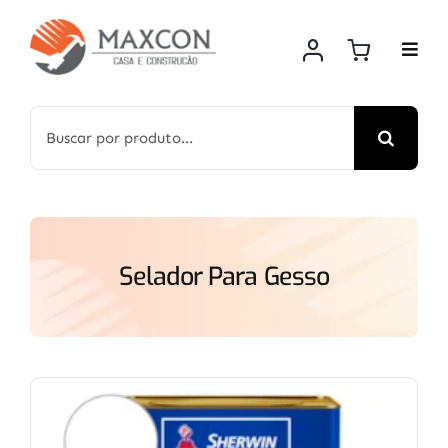
Skip
to
content
Search
for:
Selador Para Gesso