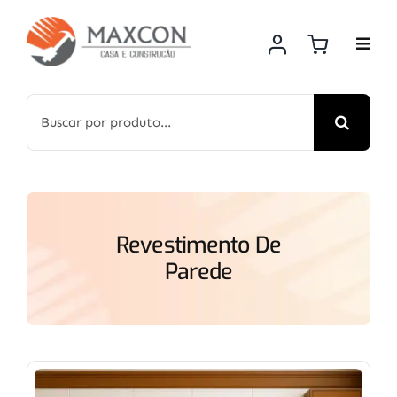
Skip
to
content
Search
for:
Revestimento De
Parede