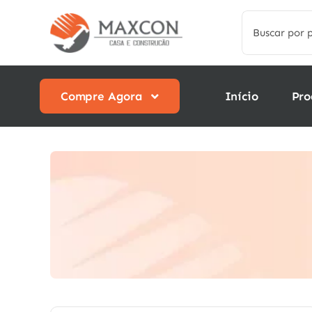
Skip
Search
to
for:
content
Compre Agora
Início
Pro