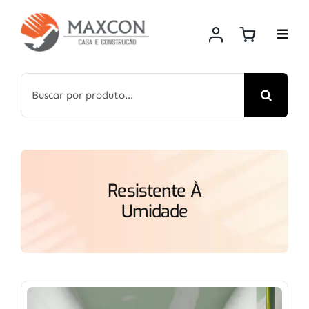
Skip
to
content
Search
for:
Resistente À
Umidade