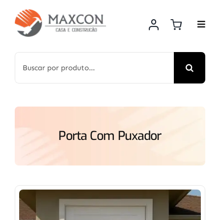
Skip
to
content
Search
for:
Porta Com Puxador