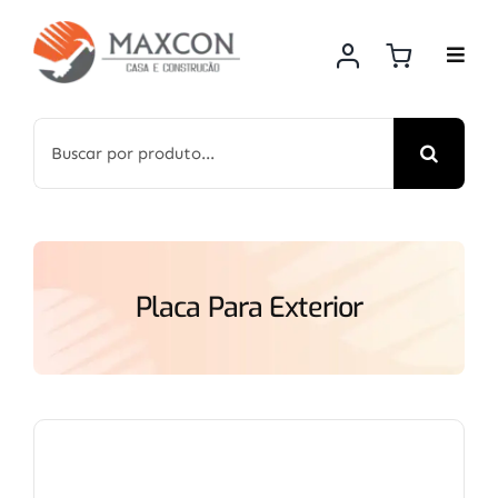
Skip
to
content
Search
for:
Placa Para Exterior