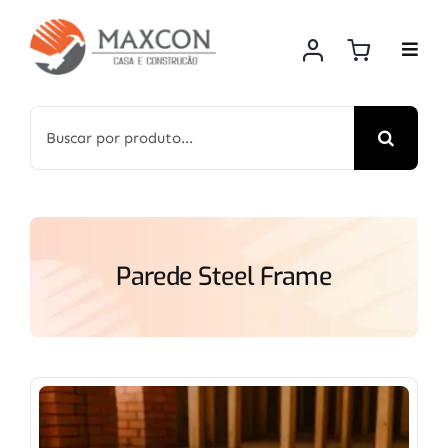
Skip
to
content
Search
for:
Parede Steel Frame