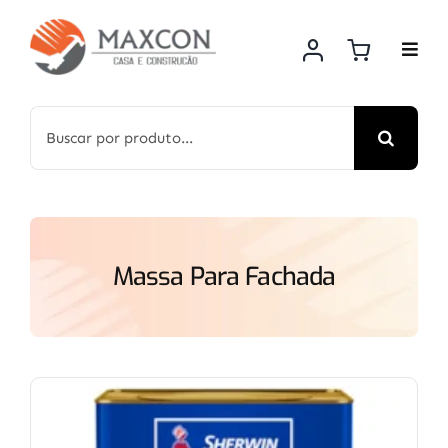
Skip
to
content
Search
for:
Massa Para Fachada