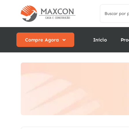
Skip
Search
to
for:
content
Compre Agora
Início
Pro