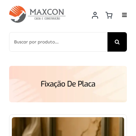
Skip
to
content
Search
for:
Fixação De Placa