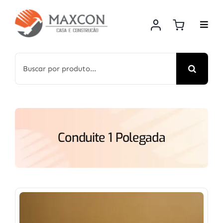
Skip
to
content
Search
for:
Conduite 1 Polegada