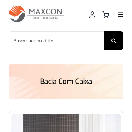
Skip
to
content
Search
for:
Bacia Com Caixa