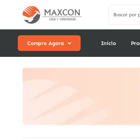
Skip
Search
to
for:
content
Compre Agora
Início
Pro