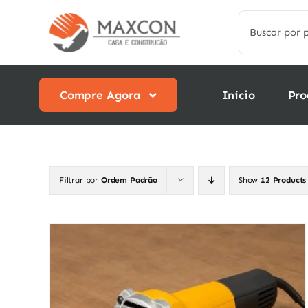
Skip
Search
to
for:
content
Compre Agora
Início
Pro
Filtrar por
Ordem Padrão
Show
12 Products