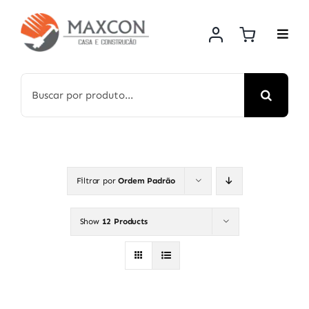
Skip
to
content
Search
for:
Filtrar por
Ordem Padrão
Show
12 Products